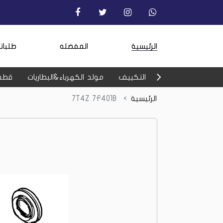
الرئيسية
المفضله
طلبات
التكييف
مولد الكهرباء&البطاريات
قطع
الرئيسية
7T4Z 7F401B