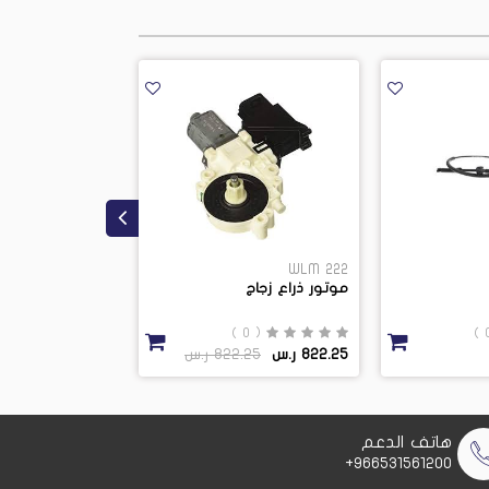
1L2Z 7D234AA
WLM 222
موتور ذراع زجاج
بيرنج جير
( 0 )
( 0 )
822.25 ر.س
822.25 ر.س
57.5 ر.س
57.5 ر.س
هاتف الدعم
966531561200+