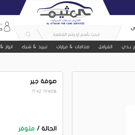
مر
ى
ح
 بـدي
الفرامل
صدامات & مرايات
تبريد & شبك
انوار &
صوفة جير
7T4Z 7F401B
الحالة /
متوفر