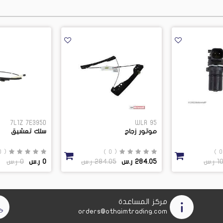
7L1Z 7E395D
WLR 95
موتور زجاج
سلك تعشيق
( 0 )
( 0 )
ر.س
284.05 ر.س
284.05 ر.س
0 ر.س
0 ر.س
مركز المساعدة
orders@othaimtrading.com