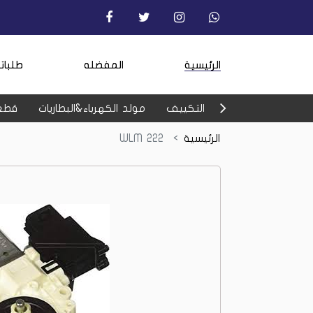
الرئيسية
المفضله
طلبات
التكييف
مولد الكهرباء&البطاريات
قطع
الرئيسية
WLM 222