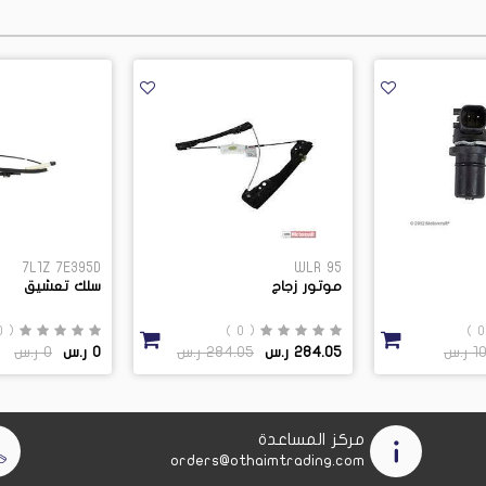
7L1Z 7E395D
WLR 95
موتور زجاج
سلك تعشيق
( 0 )
( 0 )
ر.س
284.05 ر.س
284.05 ر.س
0 ر.س
0 ر.س
مركز المساعدة
orders@othaimtrading.com