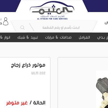
مر
ى
ح
 بـدي
الفرامل
صدامات & مرايات
تبريد & شبك
انوار &
موتور ذراع زجاج
WLM 222
الحالة /
غير متوفر