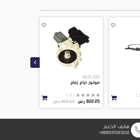
1L2Z 7D234AA
WLM 222
موتور ذراع زجاج
بيرنج جير
( 0 )
( 0 )
822.25 ر.س
822.25 ر.س
57.5 ر.س
57.5 ر.س
هاتف الدعم
966531561200+