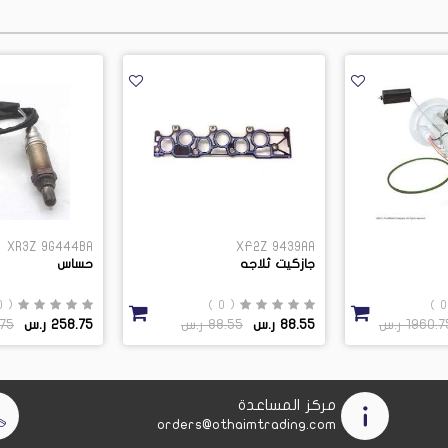
XR3Z 9G444BA
XF2Z 9439AA
جازكيت ثلاجه
حساس
( 0 )
( 0 )
1960. ر.س
88.55 ر.س
88.55 ر.س
258.75 ر.س
8.75
مركز المساعدة
orders@othaimtrading.com