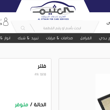
مر
ى
ح
 بـدي
الفرامل
صدامات & مرايات
تبريد & شبك
انوار &
فلتر
FA 1918
الحالة /
متوفر