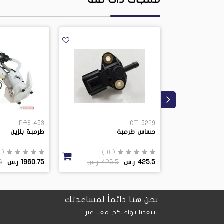
PFS 453
CM 5229
حساس طرمبة
طرمبة بنزين
( 0 )
( 0 )
( 
425.5 ر.س
425.5 ر.س
1960.75 ر.س
75
نحن هنا دائماً لمساعدتك
يسعدنا تواصلكم معنا عبر