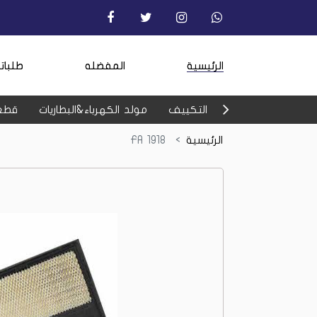
الرئيسية
المفضله
طلبات
التكييف
مولد الكهرباء&البطاريات
قطع
الرئيسية
FA 1918