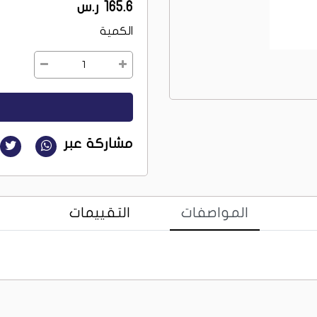
165.6 ر.س
الكمية
1
مشاركة عبر
المواصفات
التقييمات