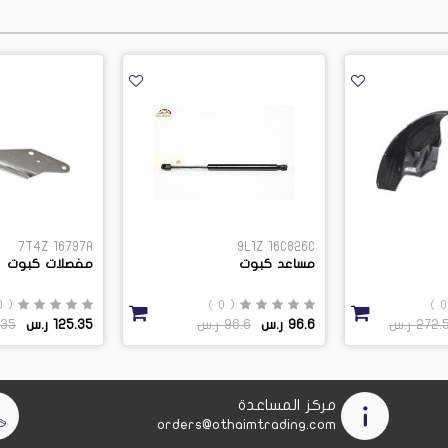
7T4Z 16797A
9L1Z 16C826C
مساعد كبوت
مفصلات كبوت
( 0 )
( 0 )
272 ر.س
96.6 ر.س
96.6 ر.س
125.35 ر.س
5.35
مركز المساعدة
orders@othaimtrading.com