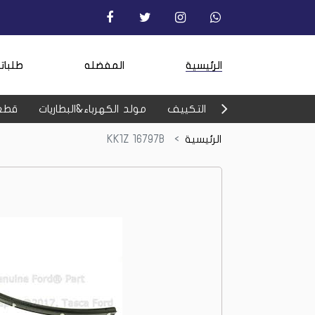
الرئيسية
المفضله
طلبات
التكييف
مولد الكهرباء&البطاريات
قطع
الرئيسية
KK1Z 16797B