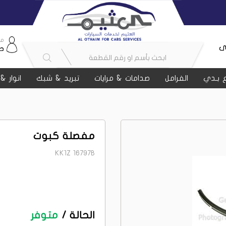
مر
ى
ح
 بـدي
الفرامل
صدامات & مرايات
تبريد & شبك
انوار &
مفصلة كبوت
KK1Z 16797B
الحالة /
متوفر