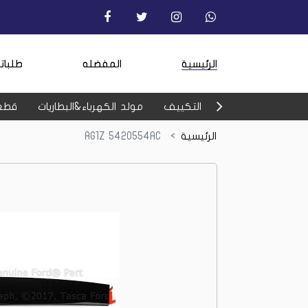
الرئيسية
المفضله
طلبات
التكييف
مولد الكهرباء&البطاريات
قطع
الرئيسية
AG1Z 5420554AC