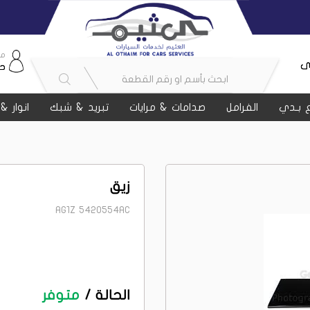
مر
ى
ح
 بـدي
الفرامل
صدامات & مرايات
تبريد & شبك
انوار &
زيق
AG1Z 5420554AC
الحالة /
متوفر