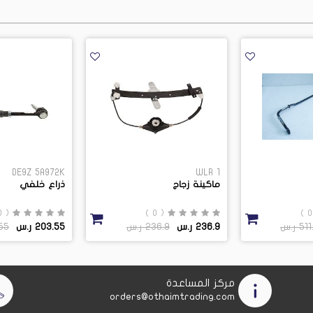
DE9Z 5A972K
WLR 1
ماكينة زجاج
ذراع خلفي
( 0 )
( 0 )
5 ر.س
236.9 ر.س
236.9 ر.س
203.55 ر.س
3.55
مركز المساعدة
orders@othaimtrading.com