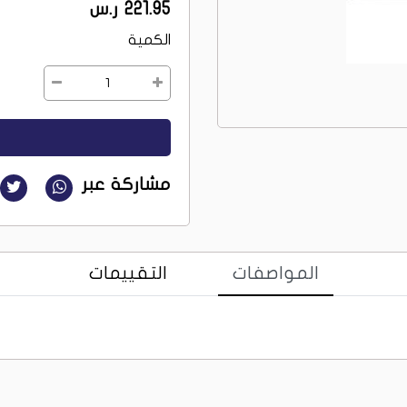
221.95 ر.س
الكمية
1
مشاركة عبر
المواصفات
التقييمات