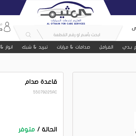
مر
ى
ح
 بـدي
الفرامل
صدامات & مرايات
تبريد & شبك
انوار &
قاعدة صدام
55079225AC
الحالة /
متوفر