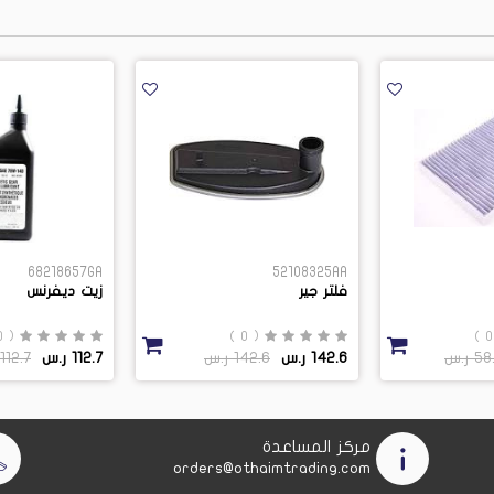
68218657GA
52108325AA
فلتر جير
زيت ديفرنس
( 0 )
( 0 )
 ر.س
142.6 ر.س
142.6 ر.س
112.7 ر.س
112.7 ر.س
مركز المساعدة
orders@othaimtrading.com