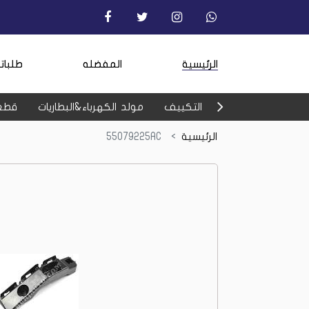
الرئيسية
المفضله
طلبات
التكييف
مولد الكهرباء&البطاريات
قطع
الرئيسية
55079225AC