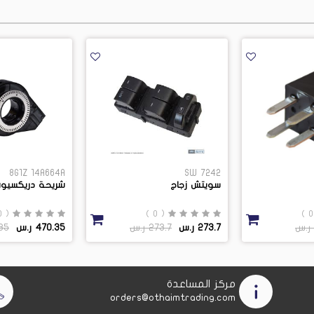
8G1Z 14A664A
SW 7242
سويتش زجاج
شريحة دريكسيون
( 0 )
( 0 )
273.7 ر.س
273.7 ر.س
470.35 ر.س
0.35
مركز المساعدة
orders@othaimtrading.com