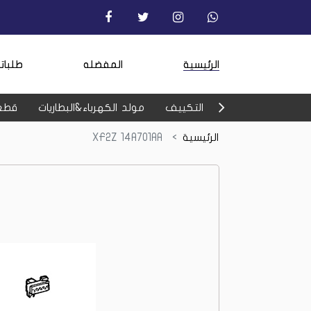
الرئيسية
المفضله
طلبات
التكييف
مولد الكهرباء&البطاريات
قطع
الرئيسية
XF2Z 14A701AA