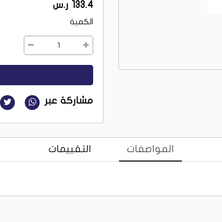
133.4 ر.س
الكمية
1
مشاركة عبر
المواصفات
التقييمات