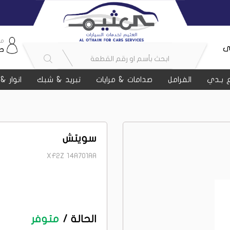
مر
ى
ح
 بـدي
الفرامل
صدامات & مرايات
تبريد & شبك
انوار &
سويتش
XF2Z 14A701AA
الحالة /
متوفر