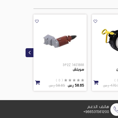
7T4Z 14526C
3F2Z 14018AA
سويتش
فيوز
( 0 )
( 0 )
47 ر.س
58.65 ر.س
58.65 ر.س
16.1 ر.س
16.1 ر.س
هاتف الدعم
966531561200+