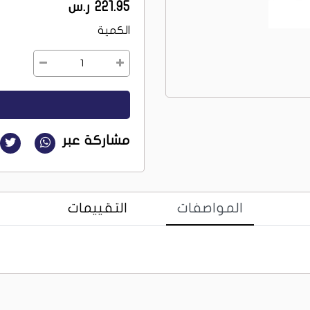
221.95 ر.س
الكمية
1
مشاركة عبر
المواصفات
التقييمات