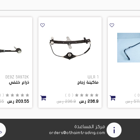
DE9Z 5A972K
WLR 1
ماكينة زجاج
ذراع خلفي
( 0 )
( 0 )
5 ر.س
236.9 ر.س
236.9 ر.س
203.55 ر.س
3.55
مركز المساعدة
orders@othaimtrading.com