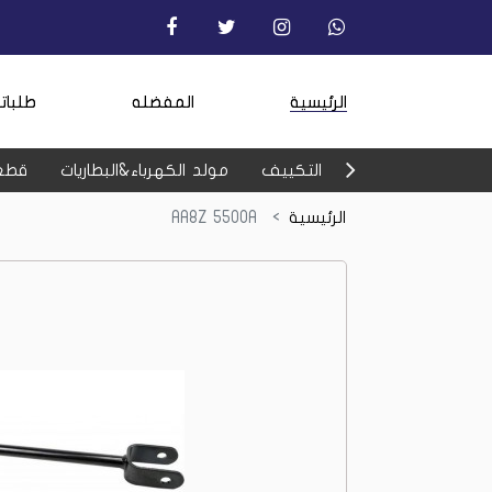
الرئيسية
المفضله
طلبات
التكييف
مولد الكهرباء&البطاريات
قطع
الرئيسية
AA8Z 5500A