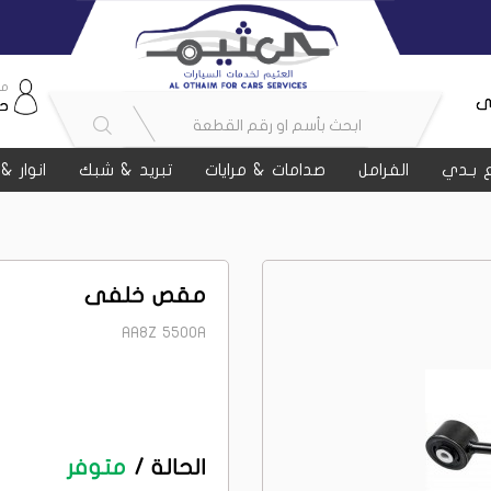
مر
ى
ح
 بـدي
الفرامل
صدامات & مرايات
تبريد & شبك
انوار &
مقص خلفى
AA8Z 5500A
الحالة /
متوفر