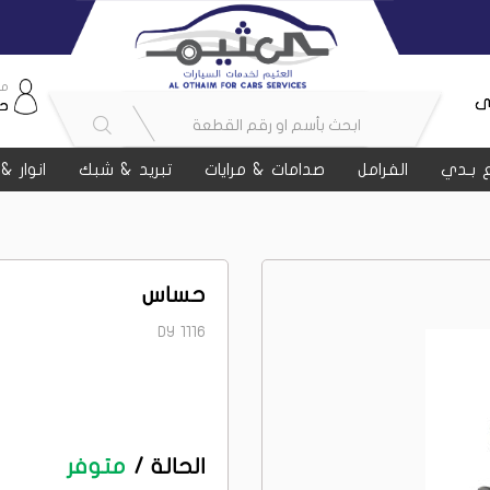
مر
ى
ح
 بـدي
الفرامل
صدامات & مرايات
تبريد & شبك
انوار &
حساس
DY 1116
الحالة /
متوفر