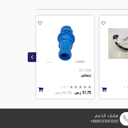
8R3Z 6207A
EV 258
حساس
سناد
( 0 )
( 0 )
51.75 ر.س
51.75 ر.س
39.1 ر.س
39.1 ر.س
هاتف الدعم
966531561200+