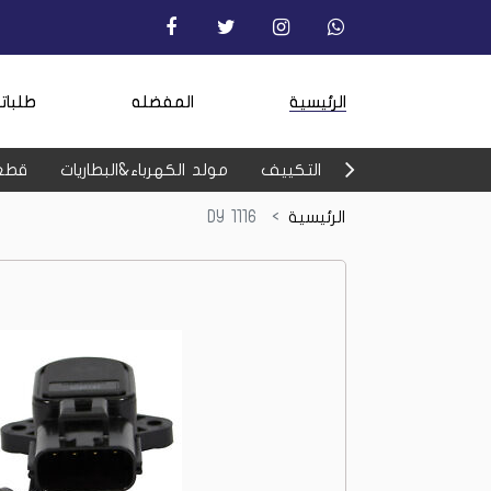
الرئيسية
المفضله
طلبات
التكييف
مولد الكهرباء&البطاريات
قطع
الرئيسية
DY 1116