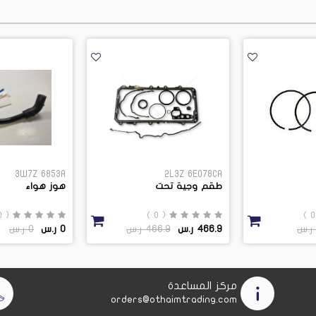
3W7Z 6853A
2L3Z 6E078CA
طقم وجية تحت
هوز هواء
( 0 )
( 0 )
466.9 ر.س
466.9 ر.س
0 ر.س
0 ر.س
مركز المساعدة
orders@othaimtrading.com