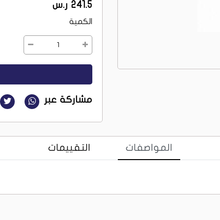
241.5 ر.س
الكمية
1
مشاركة عبر
المواصفات
التقييمات