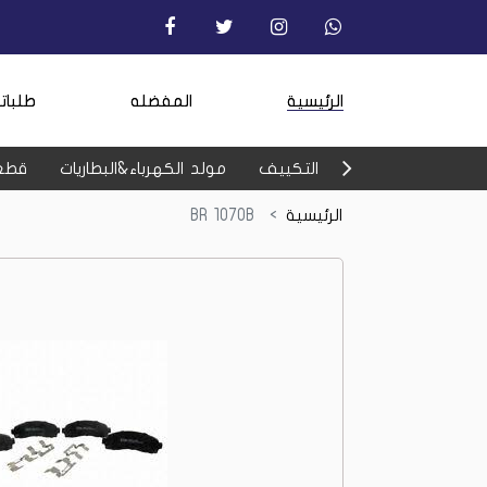
الرئيسية
المفضله
طلبات
التكييف
مولد الكهرباء&البطاريات
قطع
الرئيسية
BR 1070B