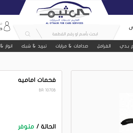
مر
ى
ح
 بـدي
الفرامل
صدامات & مرايات
تبريد & شبك
انوار &
فحمات اماميه
BR 1070B
الحالة /
متوفر