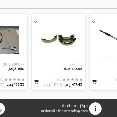
6W1Z 2A635AA
BRPF 15
فحمات جلنط
سلك فرامل
( 0 )
( 0 )
417.45 ر.س
417.45 ر.س
157.55 ر.س
57.55
مركز المساعدة
orders@othaimtrading.com