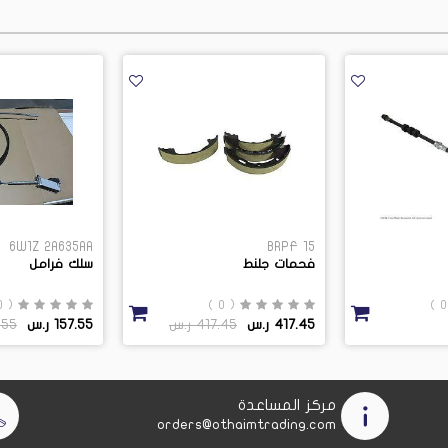
6W1Z 2A635AA
BRPF 15
فحمات جلنط
سلك فرامل
( 0 )
( 0 )
417.45 ر.س
417.45 ر.س
157.55 ر.س
57.55
مركز المساعدة
orders@othaimtrading.com