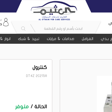
مر
ى
ح
 بـدي
الفرامل
صدامات & مرايات
تبريد & شبك
انوار &
كنترول
DT4Z 2C215A
الحالة /
متوفر