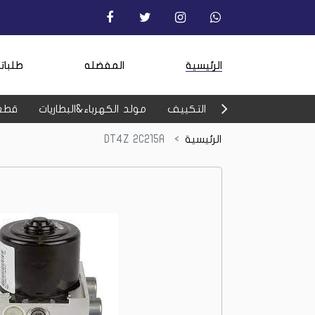
الرئيسية
المفضله
طلبات
التكييف
مولد الكهرباء&البطاريات
قطع
الرئيسية
DT4Z 2C215A